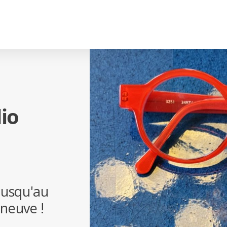
io
jusqu'au
 neuve !