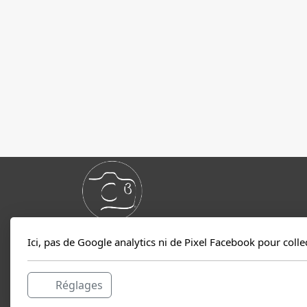
Ici, pas de Google analytics ni de Pixel Facebook pour coll
ARTIS FORMAE STUDIO PHOTO
Christine Bory, photographe
Réglages
Basée à Turenne (Corrèze)
je me déplace dans la région de Brive et a